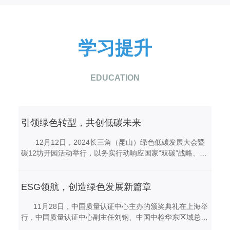
学习提升
EDUCATION
引领绿色转型，共创低碳未来
12月12日，2024长三角（昆山）绿色低碳发展大会暨
碳12坊开园活动举行，以务实行动响应国家“双碳”战略、服
务长三角一体化发展，积极推进新型工业化，大力推动绿色
低碳产业高质量发展。 活动中，昆山市绿色低碳十大
应用场景发布，彰显出绿色低碳发展的勃勃生机和无限潜
ESG领航，创造绿色发展新篇章
力。一批绿色低碳领域重大项目签约落地，为昆山绿色低碳
11月28日，中国质量认证中心主办的颁奖典礼在上海举
产业发展注入新的活力。 陆新科技作为昆山本土的民
行，中国质量认证中心副主任刘钢、中国中检华东区域总经
营企业，时刻响应政府号召，将绿色低碳发展作为企业发展
理杨毅以及各大行业的企业代表们共同参与了此次活动。
的重中之重，此次大会上，总经理邵俊超先生作为企业代