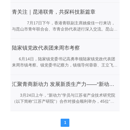
陆新科技多年来始终秉持创新、绿色、高效的企业
表，就陆新零碳产业园项目与政府进行签约。 为加快
理念，不断追求卓越。公司成功通过了中国质量认证中心的
青关注｜昆港联青，共探科技新篇章
推动能源结构优化升级和绿色低碳转型，积极探索低碳发展
严格评审，荣获CQC ESG领航奖。 ESG管理委员
新路径。活动中，“百村低碳”行动计划启动，综合能碳服
7月17日下午，香港青联副主席姚俊佳一行来访，
会经理黄骁表示，公司致力于推动企业可持续发展，以实际
务、“超充之城”、“全城换电”等合作项目签约。陆新科技副
与昆山市青年联合会、市青企协代表进行深入交流。昆山市
行动践行环保理念。公司坚信，通过双方的共同努力，我们
总黄骁作为企业代表，与国家电力投资集团有限公司签订了
青联主席吴涧鑫、昆山市青联秘书长陈丹丹、昆山市青企协
将为构建绿色、可持续的未来贡献更多力量。
综合能碳服务合约，成为周市镇第一家与国...
副会长兼秘书长王飞、昆山市青企协副会长廉照才及各企业
代表陪同参观访谈。 代表团一行深入调研了包括昆
陆家镇党政代表团来周市考察
山陆新新材料科技有限公司在内的四家高新技术企业，在探
6月14日，陆家镇党委书记高勇率领陆家镇党政代表团
索科技前沿中感受昆山在科技创新领域的蓬勃发展。 代
来周市镇考察。镇党委书记蔡力，镇领导何蓉蓉、王立飞陪
表团来到了昆山陆新新材料科技有限公司。陆新科技副总经
同考察。 蔡力代表周市镇党委、政府向陆家镇党政
理、陆新可持续发展委员会执行官黄骁带领代表团进行了全
代表团来周市考察表示欢迎，并简要介绍了周市经济社会发
方面的介绍。陆新科技以其系统化的管理平台、先进的生产
展情况。 蔡力表示，当前，周市镇正全面贯彻党的二十
汇聚青商新动力 发展新质生产力——“新动力”学员与江苏省产业技术研究院合作对接会顺利举办
线和环保理念赢得了代表团的高度评价。公司通过能耗监
大和二十届二中全会精神，深刻领会习近平总书记对江苏、
控、屋顶光伏板全覆盖等环保措施，不仅降低了生产成本，
3月24日上午，“新动力”学员与江苏省产业技术研究院
苏州工作重要讲话重要指示精神，深入学习贯彻习近平总书
还为企业赢得了良好的社会声誉。代表团成员在参观过程
（以下简称“江苏产研院”）合作对接会顺利举办，45位“新
记参加十四届全国人大二次会议江苏代表团审议时的重要讲
中，亲身体验了电子显微镜等高端探测设备的精准与高效，
动力”计划学员企业家参加此次活动。 主题分享环节，
话精神，按照省委、苏州市委、昆山市委部署要求，积极抢
对陆新科技在科技创新和绿色发展方面的努力表示钦佩。
全国人大代表、长三角国创中心主任、江苏产研院院长刘庆
抓绿色低碳新赛道，加快发展新质生产力，全力构筑嘉昆太
访问结束...
围绕《传达2024年全国两会精神——如何做好发展新质生
产业新高地、打造产城人融合协同区、站稳全国千强镇前
1
产力这篇大文章》主题为学员授课。他指出，发展新质生产
10强，奋力建设中国式现代化的强镇典范。陆家镇作为昆