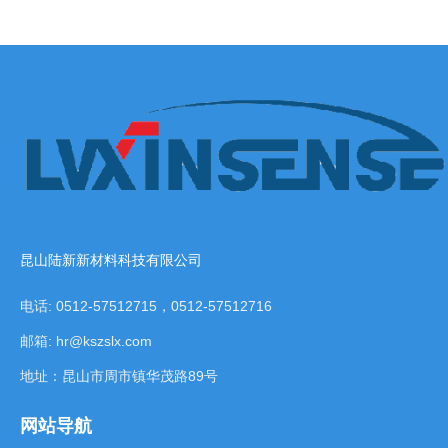
力要因地制宜，坚持从实际出发，根据本地的资源禀赋、产
山重要板块，区位优势明显、产业特色显著、人文底蕴深
业基础、科研条件等，有选择地推动新产业、新模式、新动
厚，希望两镇进一步加强交流互动，共同为昆山打造中国式
能发展，统筹推进传统产业升级、新兴产业壮大、未来产业
现代化的县域示范作出更大贡献。 代表团一行先后考察
培育，加强科技创新和产业创新深度融合，支撑江苏加快打
了周市镇平庄村、昆北邻里汇、昆山陆...
造具有全球影响力的产业科技创新中心，使江苏成为发展新
质生产力的重要阵地。学员们听后受益匪浅，充分认识到发
展新质生产力对推动高质量发展的重要意义，对于今后如何
进一步做大做强企业有了更清晰的认知。 团省委副书
记李晓明主持活动，对江苏产研院对此次对接活动的支持表
示感谢，对...
昆山陆新新材料科技有限公司
电话: 0512-57512715，0512-57512716
邮箱: hr@kszslx.com
地址：昆山市周市镇华茂路89号
网站导航